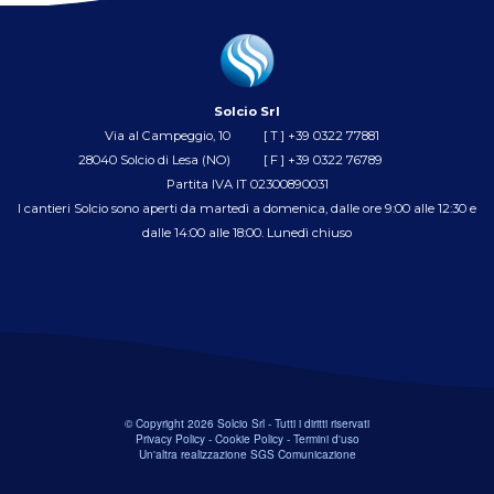
Solcio Srl
Via al Campeggio, 10
[ T ]
+39 0322 77881
28040 Solcio di Lesa (NO)
[ F ] +39 0322 76789
Partita IVA IT 02300890031
I cantieri Solcio sono aperti da martedì a domenica, dalle ore 9:00 alle 12:30 e
dalle 14:00 alle 18:00. Lunedì chiuso
© Copyright 2026 Solcio Srl - Tutti i diritti riservati
Privacy Policy
-
Cookie Policy
-
Termini d'uso
Un'altra realizzazione
SGS Comunicazione