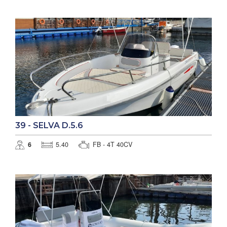
39 - SELVA D.5.6
6
5.40
FB - 4T 40CV