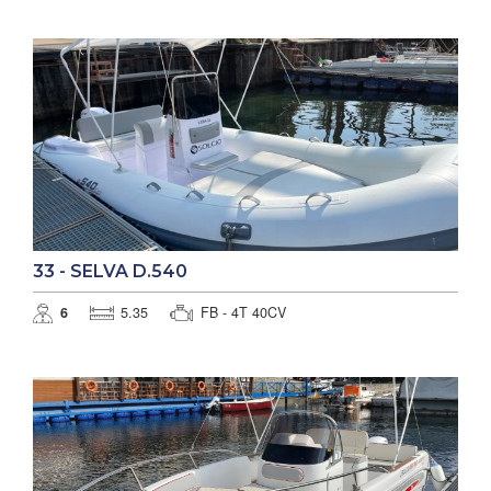
33 - SELVA D.540
6
5.35
FB - 4T 40CV